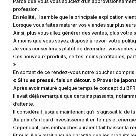
Parce que vous vous souciez d’un approvisionnement r
profession.
En réalité, il semble que la principale explication vien
Lorsque vous faites maturer vos viandes sur plusieurs
Ainsi, plus vous allez générer des ventes, plus votre s
À moins que vous soyez disposé à revoir votre politiqu
Je vous conseillerais plutôt de diversifier vos ventes
Ces nouveaux produits, certes moins profitables, parti
»
En sortant de ce rendez-vous notre boucher compris qu
« Si tu es pressé, fais un détour. » Proverbe japon
Après avoir maturé quelque temps le concept du BFR, n
Il avait déjà remarqué que certains passants, notamm
d’attente.
Il considérait jusque maintenant qu’il s’agissait là de la
Au prix d’un lourd investissement en temps et énergie s
Cependant, ces embauches auraient fait baisser la re
Et puis, il n’y avait aucune garantie que les produits 