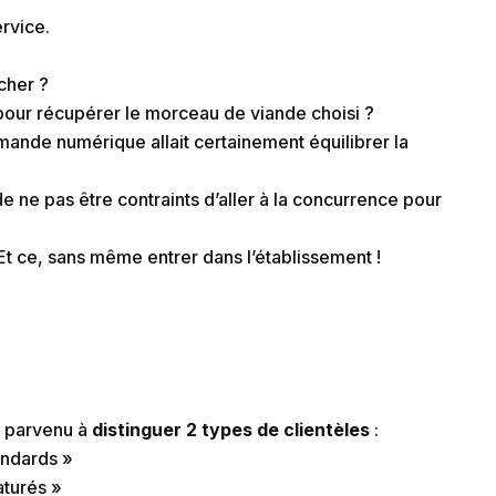
ervice.
cher ?
ne pour récupérer le morceau de viande choisi ?
mande numérique allait certainement équilibrer la
s de ne pas être contraints d’aller à la concurrence pour
Et ce, sans même entrer dans l’établissement !
t parvenu à
distinguer 2 types de clientèles
:
andards »
aturés »