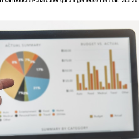
n Artisan boucher-charcutier qui a ingénieusement fait face 