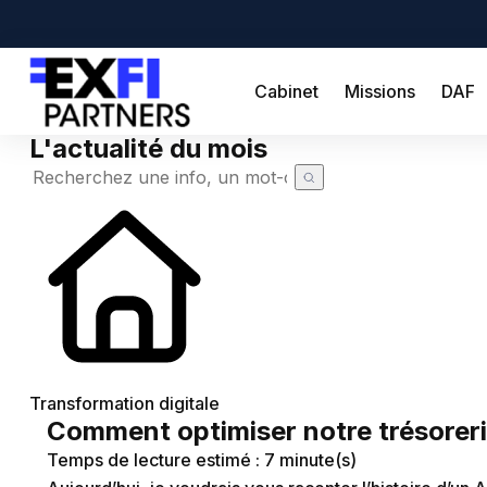
Cabinet
Missions
DAF
L'actualité du mois
Cabinet
Missions
DAF
Créateur
Simulateurs
Création d'entreprise
Actualités
Transformation digitale
Actualité à la une
Recherche de code APE
Comment optimiser notre trésoreri
Demande de devis
Temps de lecture estimé : 7 minute(s)
Calendrier fiscal
Chômage partiel