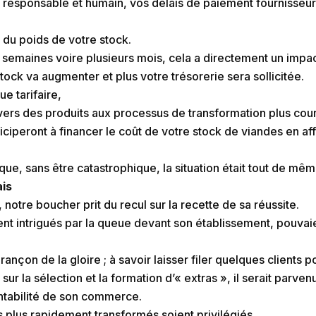
esponsable et humain, vos délais de paiement fournisseurs
t du poids de votre stock.
 semaines voire plusieurs mois, cela a directement un impact
tock va augmenter et plus votre trésorerie sera sollicitée.
e tarifaire,
 vers des produits aux processus de transformation plus cour
ciperont à financer le coût de votre stock de viandes en af
e, sans être catastrophique, la situation était tout de mêm
ais
otre boucher prit du recul sur la recette de sa réussite.
ent intrigués par la queue devant son établissement, pouva
 rançon de la gloire ; à savoir laisser filer quelques clients p
ur la sélection et la formation d’« extras », il serait parv
ntabilité de son commerce.
les plus rapidement transformés soient privilégiés.