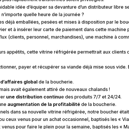
idable idée d’équiper sa devanture d’un distributeur libre s
à n’importe quelle heure de la journée ?
des déjà emballées, pesées et mises à disposition par le bou
 clavier et à insérer leur carte de paiement dans cette machi
 flux (clients, personnel, marchandises), une machine à com
leurs appétits, cette vitrine réfrigérée permettrait aux client
ctionner, payer et récupérer sa viande déjà mise sous vide. 
d’affaires global
de la boucherie.
 mais avait également attiré de nouveaux chalands !
urer
une distribution continu
e des produits 7/7 et 24/24.
 une
augmentation de la profitabilité
de la boucherie.
nels dans sa nouvelle vitrine réfrigérée, notre boucher étai
 ou ceux venus pour un achat occasionnel, baptisés les « Vi
venus pour faire le plein pour la semaine, baptisés les « M