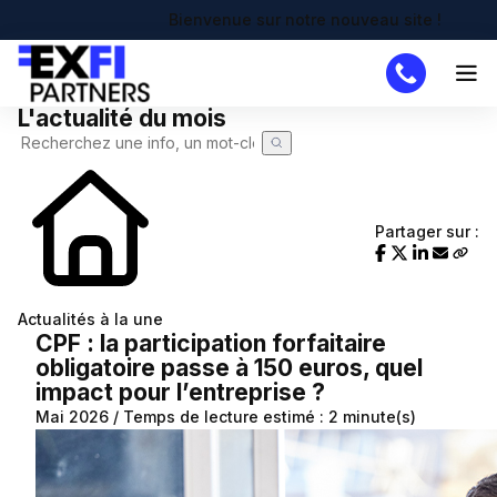
Bienvenue sur notre nouveau site !
L'actualité du mois
Cabinet
Missions
DAF
Partager sur :
Créateur
Simulateurs
Actualités à la une
Création d'entreprise
Actualités
CPF : la participation forfaitaire
obligatoire passe à 150 euros, quel
Actualité à la une
Recherche de code APE
Demande de devis
impact pour l’entreprise ?
Calendrier fiscal
Chômage partiel
Mai 2026 / Temps de lecture estimé : 2 minute(s)
Infographie RSE du mois
RTT
Transformation digitale