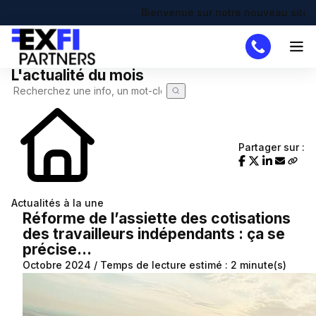
Bienvenue sur notre nouveau site !
L'actualité du mois
Cabinet
Missions
DAF
Partager sur :
Créateur
Simulateurs
Actualités à la une
Création d'entreprise
Actualités
Réforme de l’assiette des cotisations
des travailleurs indépendants : ça se
Actualité à la une
Recherche de code APE
Demande de devis
précise…
Calendrier fiscal
Chômage partiel
Octobre 2024 / Temps de lecture estimé : 2 minute(s)
Infographie RSE du mois
RTT
Transformation digitale