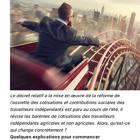
Frais kilométriques
Quizz RH&VOUS ?
Revenu du dirigeant
Bien-être en entreprise
TNS
Place à l'Expert
Impôts sur les sociétés
Sondage du mois
Dividendes
Le décret relatif à la mise en œuvre de la réforme de
l’assiette des cotisations et contributions sociales des
travailleurs indépendants est paru au cours de l’été. Il
révise les barèmes de cotisations des travailleurs
indépendants agricoles et non agricoles. Alors, qu’est-ce
qui change concrètement ?
Quelques explications pour commencer