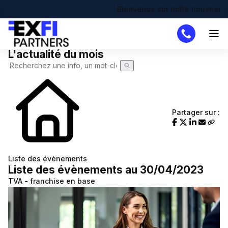
Bienvenue sur notre nouveau site !
L'actualité du mois
Cabinet
Missions
DAF
Partager sur :
Créateur
Simulateurs
Création d'entreprise
Actualités
Liste des évènements
Liste des évènements au 30/04/2023
Actualité à la une
Recherche de code APE
Demande de devis
TVA - franchise en base
Calendrier fiscal
Chômage partiel
Infographie RSE du mois
RTT
Transformation digitale