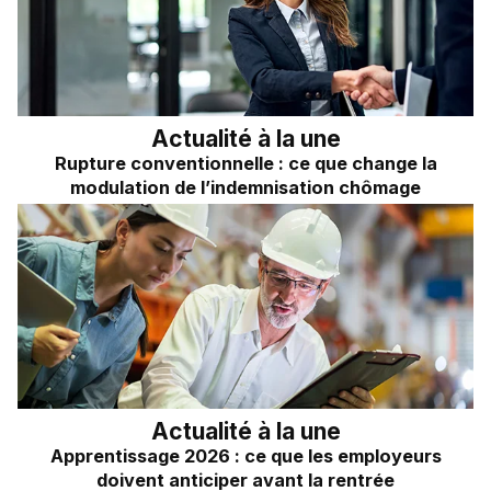
Frais kilométriques
Quizz RH&VOUS ?
Revenu du dirigeant
Bien-être en entreprise
TNS
Place à l'Expert
Impôts sur les sociétés
Actualité à la une
Rupture conventionnelle : ce que change la
Sondage du mois
Dividendes
modulation de l’indemnisation chômage
Actualité à la une
Apprentissage 2026 : ce que les employeurs
doivent anticiper avant la rentrée