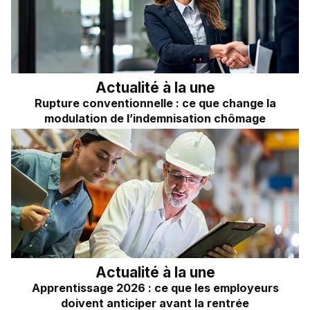
Frais kilométriques
Quizz RH&VOUS ?
Revenu du dirigeant
Bien-être en entreprise
TNS
Place à l'Expert
Impôts sur les sociétés
Actualité à la une
Rupture conventionnelle : ce que change la
Sondage du mois
Dividendes
modulation de l’indemnisation chômage
Actualité à la une
Apprentissage 2026 : ce que les employeurs
doivent anticiper avant la rentrée