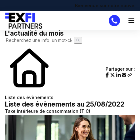
Bienvenue sur notre nouveau site 
L'actualité du mois
Cabinet
Missions
DAF
Partager sur :
Créateur
Simulateurs
Création d'entreprise
Actualités
Liste des évènements
Liste des évènements au 25/08/2022
Actualité à la une
Recherche de code APE
Demande de devis
Taxe intérieure de consommation (TIC)
Calendrier fiscal
Chômage partiel
Infographie RSE du mois
RTT
Transformation digitale