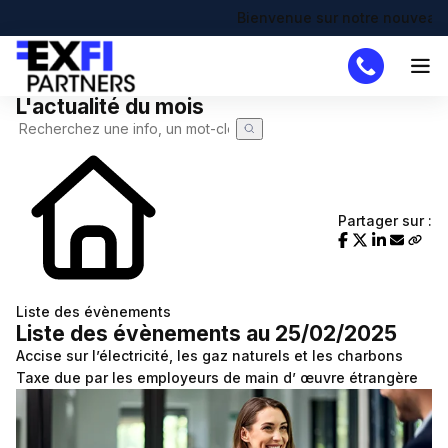
Bienvenue sur notre nouveau site 
L'actualité du mois
Cabinet
Missions
DAF
Partager sur :
Créateur
Simulateurs
Création d'entreprise
Actualités
Liste des évènements
Liste des évènements au 25/02/2025
Actualité à la une
Recherche de code APE
Demande de devis
Accise sur l’électricité, les gaz naturels et les charbons
Calendrier fiscal
Chômage partiel
Taxe due par les employeurs de main d’ œuvre étrangère
Infographie RSE du mois
RTT
Transformation digitale