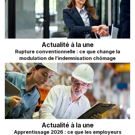
Frais kilométriques
Quizz RH&VOUS ?
Revenu du dirigeant
Bien-être en entreprise
TNS
Place à l'Expert
Impôts sur les sociétés
Actualité à la une
Sondage du mois
Dividendes
Rupture conventionnelle : ce que change la
modulation de l’indemnisation chômage
Actualité à la une
Apprentissage 2026 : ce que les employeurs