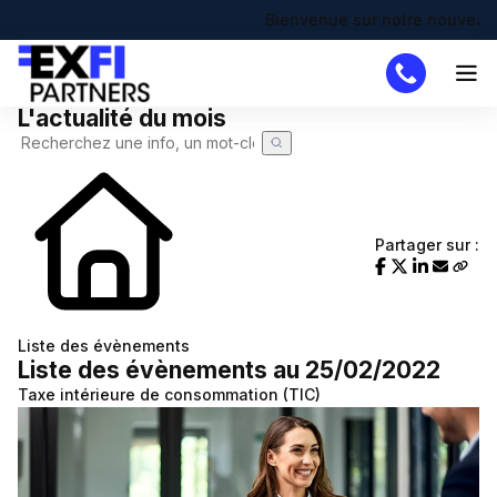
Bienvenue sur notre nouveau site 
L'actualité du mois
Cabinet
Missions
DAF
Partager sur :
Créateur
Simulateurs
Création d'entreprise
Actualités
Liste des évènements
Liste des évènements au 25/02/2022
Actualité à la une
Recherche de code APE
Demande de devis
Taxe intérieure de consommation (TIC)
Calendrier fiscal
Chômage partiel
Infographie RSE du mois
RTT
Transformation digitale