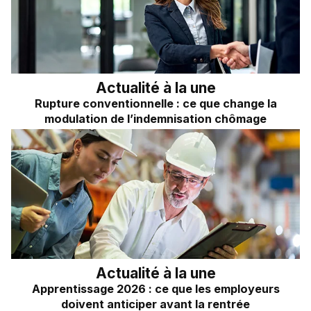
Frais kilométriques
Quizz RH&VOUS ?
Revenu du dirigeant
Bien-être en entreprise
TNS
Place à l'Expert
Impôts sur les sociétés
Actualité à la une
Rupture conventionnelle : ce que change la
Sondage du mois
Dividendes
modulation de l’indemnisation chômage
Actualité à la une
Apprentissage 2026 : ce que les employeurs
doivent anticiper avant la rentrée