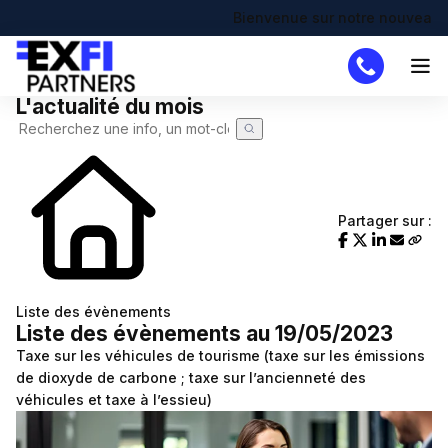
Bienvenue sur notre nouveau site !
L'actualité du mois
Cabinet
Missions
DAF
Partager sur :
Créateur
Simulateurs
Création d'entreprise
Actualités
Liste des évènements
Liste des évènements au 19/05/2023
Actualité à la une
Recherche de code APE
Demande de devis
Taxe sur les véhicules de tourisme (taxe sur les émissions
Calendrier fiscal
Chômage partiel
de dioxyde de carbone ; taxe sur l’ancienneté des
véhicules et taxe à l’essieu)
Infographie RSE du mois
RTT
Transformation digitale