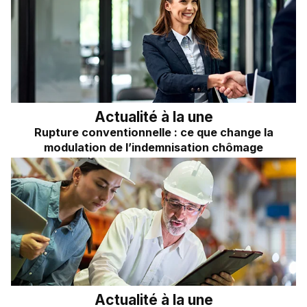
Frais kilométriques
Quizz RH&VOUS ?
Revenu du dirigeant
Bien-être en entreprise
TNS
Place à l'Expert
Impôts sur les sociétés
Sondage du mois
Dividendes
Actualité à la une
Rupture conventionnelle : ce que change la
modulation de l’indemnisation chômage
Actualité à la une