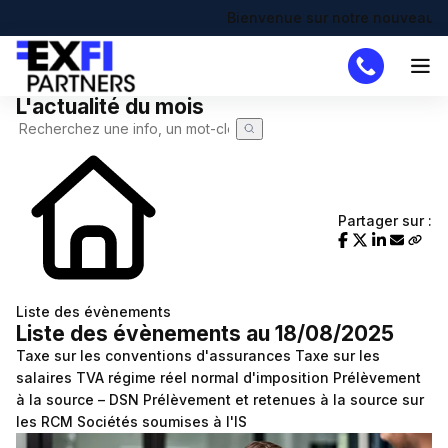
Bienvenue sur notre nouveau site !
L'actualité du mois
Cabinet
Missions
DAF
Partager sur :
Créateur
Simulateurs
Création d'entreprise
Actualités
Liste des évènements
Liste des évènements au 18/08/2025
Actualité à la une
Recherche de code APE
Demande de devis
Taxe sur les conventions d'assurances
Taxe sur les
Calendrier fiscal
Chômage partiel
salaires
TVA régime réel normal d'imposition
Prélèvement
à la source – DSN
Prélèvement et retenues à la source sur
Infographie RSE du mois
RTT
les RCM
Sociétés soumises à l'IS
Transformation digitale