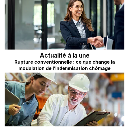
Frais kilométriques
Quizz RH&VOUS ?
Revenu du dirigeant
Bien-être en entreprise
TNS
Place à l'Expert
Impôts sur les sociétés
Sondage du mois
Dividendes
Actualité à la une
Rupture conventionnelle : ce que change la
modulation de l’indemnisation chômage