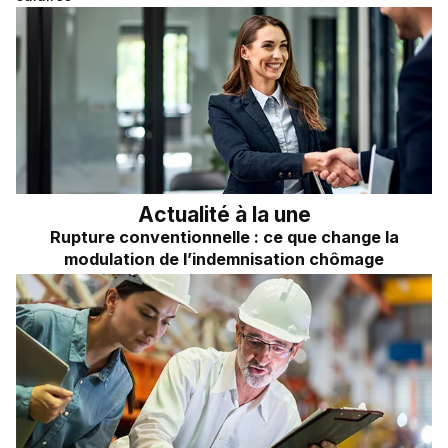
Frais kilométriques
Quizz RH&VOUS ?
Revenu du dirigeant
Bien-être en entreprise
TNS
Place à l'Expert
Impôts sur les sociétés
Sondage du mois
Dividendes
Actualité à la une
Rupture conventionnelle : ce que change la
modulation de l’indemnisation chômage