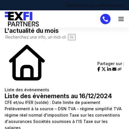
Bienvenue sur notre nouveau site !
L'actualité du mois
Cabinet
Missions
DAF
Partager sur :
Créateur
Simulateurs
Création d'entreprise
Actualités
Liste des évènements
Liste des évènements au 16/12/2024
Actualité à la une
Recherche de code APE
Demande de devis
CFE et/ou IFER (solde) : Date limite de paiement
Calendrier fiscal
Chômage partiel
Prélèvement à la source – DSN
TVA - régime simplifié
TVA
régime réel normal d'imposition
Taxe sur les conventions
Infographie RSE du mois
RTT
d'assurances
Sociétés soumises à l'IS
Taxe sur les
salaires
Transformation digitale