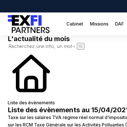
Cabinet
Missions
DAF
L'actualité du mois
Cabinet
Missions
DAF
Créateur
Simulateurs
Création d'entreprise
Actualités
Liste des évènements
Liste des évènements au 15/04/202
Actualité à la une
Recherche de code APE
Demande de devis
Taxe sur les salaires
TVA régime réel normal d'impositi
Calendrier fiscal
Chômage partiel
sur les RCM
Taxe Générale sur les Activités Polluantes