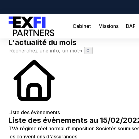
Cabinet
Missions
DAF
L'actualité du mois
Cabinet
Missions
DAF
Créateur
Simulateurs
Création d'entreprise
Actualités
Liste des évènements
Liste des évènements au 15/02/202
Actualité à la une
Recherche de code APE
Demande de devis
TVA régime réel normal d'imposition
Sociétés soumises 
Calendrier fiscal
Chômage partiel
les conventions d'assurances