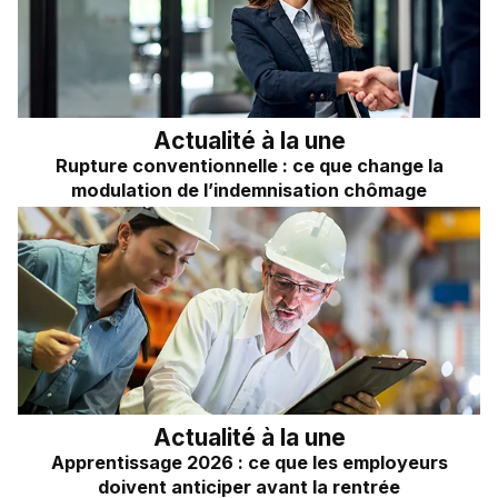
Frais kilométriques
Quizz RH&VOUS ?
Revenu du dirigeant
Bien-être en entreprise
TNS
Place à l'Expert
Impôts sur les sociétés
Actualité à la une
Rupture conventionnelle : ce que change la
Sondage du mois
Dividendes
modulation de l’indemnisation chômage
Actualité à la une
Apprentissage 2026 : ce que les employeurs
doivent anticiper avant la rentrée