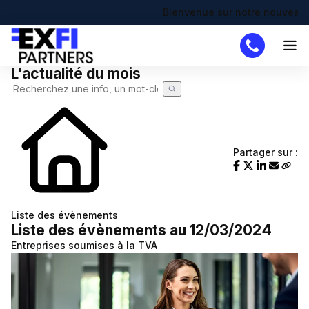
Bienvenue sur notre nouveau site 
L'actualité du mois
Cabinet
Missions
DAF
Partager sur :
Créateur
Simulateurs
Création d'entreprise
Actualités
Liste des évènements
Liste des évènements au 12/03/2024
Actualité à la une
Recherche de code APE
Demande de devis
Entreprises soumises à la TVA
Calendrier fiscal
Chômage partiel
Infographie RSE du mois
RTT
Transformation digitale