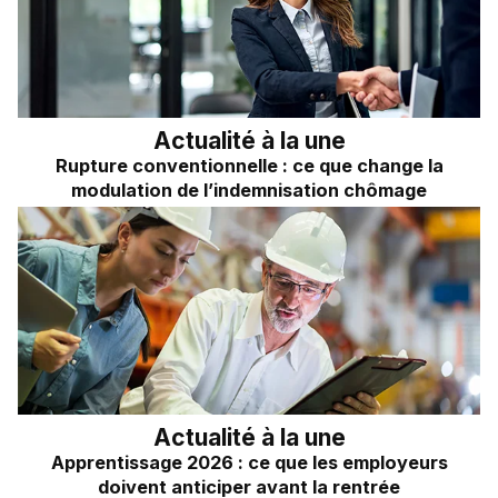
Frais kilométriques
Quizz RH&VOUS ?
Revenu du dirigeant
Bien-être en entreprise
TNS
Place à l'Expert
Impôts sur les sociétés
Actualité à la une
Rupture conventionnelle : ce que change la
Sondage du mois
Dividendes
modulation de l’indemnisation chômage
Actualité à la une
Apprentissage 2026 : ce que les employeurs
doivent anticiper avant la rentrée