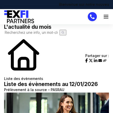
Bienvenue sur notre nouveau site !
L'actualité du mois
Cabinet
Missions
DAF
Partager sur :
Créateur
Simulateurs
Création d'entreprise
Actualités
Liste des évènements
Liste des évènements au 12/01/2026
Actualité à la une
Recherche de code APE
Demande de devis
Prélèvement à la source – PASRAU
Calendrier fiscal
Chômage partiel
Infographie RSE du mois
RTT
Transformation digitale