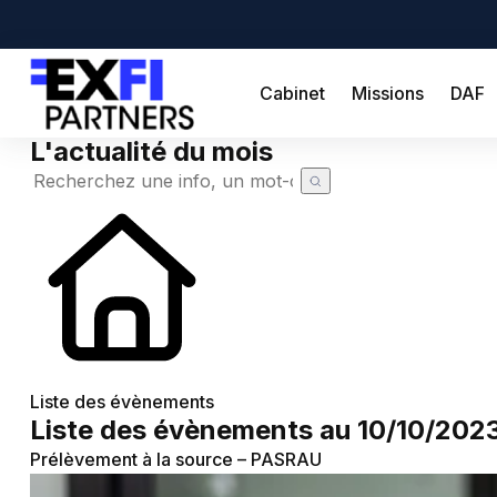
Cabinet
Missions
DAF
L'actualité du mois
Cabinet
Missions
DAF
Créateur
Simulateurs
Création d'entreprise
Actualités
Liste des évènements
Liste des évènements au 10/10/202
Actualité à la une
Recherche de code APE
Demande de devis
Prélèvement à la source – PASRAU
Calendrier fiscal
Chômage partiel