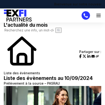
Bienvenue sur notre nouveau site !
L'actualité du mois
Cabinet
Missions
DAF
Partager sur :
Créateur
Simulateurs
Création d'entreprise
Actualités
Liste des évènements
Liste des évènements au 10/09/2024
Actualité à la une
Recherche de code APE
Demande de devis
Prélèvement à la source – PASRAU
Calendrier fiscal
Chômage partiel
Infographie RSE du mois
RTT
Transformation digitale