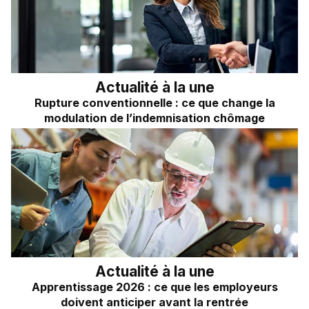
Frais kilométriques
Quizz RH&VOUS ?
Revenu du dirigeant
Bien-être en entreprise
TNS
Place à l'Expert
Impôts sur les sociétés
Actualité à la une
Rupture conventionnelle : ce que change la
Sondage du mois
Dividendes
modulation de l’indemnisation chômage
Actualité à la une
Apprentissage 2026 : ce que les employeurs
doivent anticiper avant la rentrée