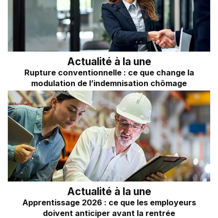
Frais kilométriques
Quizz RH&VOUS ?
Revenu du dirigeant
Bien-être en entreprise
TNS
Place à l'Expert
Impôts sur les sociétés
Actualité à la une
Rupture conventionnelle : ce que change la
Sondage du mois
Dividendes
modulation de l’indemnisation chômage
Actualité à la une
Apprentissage 2026 : ce que les employeurs
doivent anticiper avant la rentrée