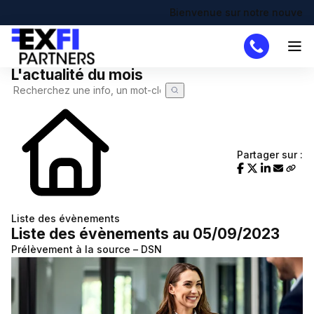
Bienvenue sur notre nouveau site 
L'actualité du mois
Cabinet
Missions
DAF
Partager sur :
Créateur
Simulateurs
Création d'entreprise
Actualités
Liste des évènements
Liste des évènements au 05/09/2023
Actualité à la une
Recherche de code APE
Demande de devis
Prélèvement à la source – DSN
Calendrier fiscal
Chômage partiel
Infographie RSE du mois
RTT
Transformation digitale