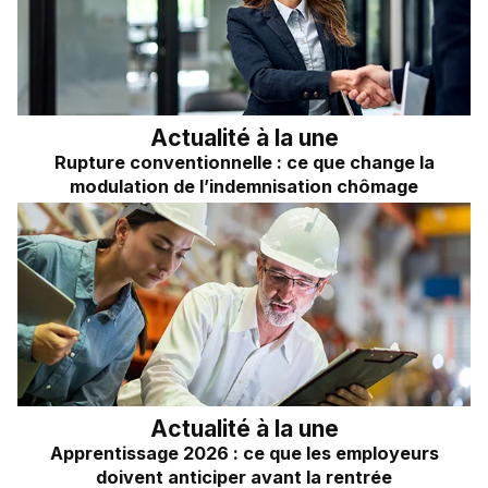
Frais kilométriques
Quizz RH&VOUS ?
Revenu du dirigeant
Bien-être en entreprise
TNS
Place à l'Expert
Impôts sur les sociétés
Actualité à la une
Rupture conventionnelle : ce que change la
Sondage du mois
Dividendes
modulation de l’indemnisation chômage
Actualité à la une
Apprentissage 2026 : ce que les employeurs
doivent anticiper avant la rentrée