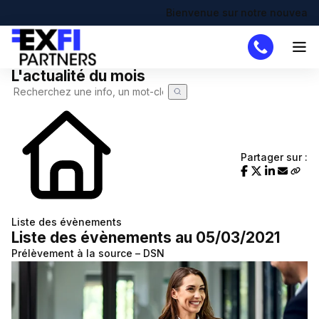
Bienvenue sur notre nouveau site !
L'actualité du mois
Cabinet
Missions
DAF
Partager sur :
Créateur
Simulateurs
Création d'entreprise
Actualités
Liste des évènements
Liste des évènements au 05/03/2021
Actualité à la une
Recherche de code APE
Demande de devis
Prélèvement à la source – DSN
Calendrier fiscal
Chômage partiel
Infographie RSE du mois
RTT
Transformation digitale