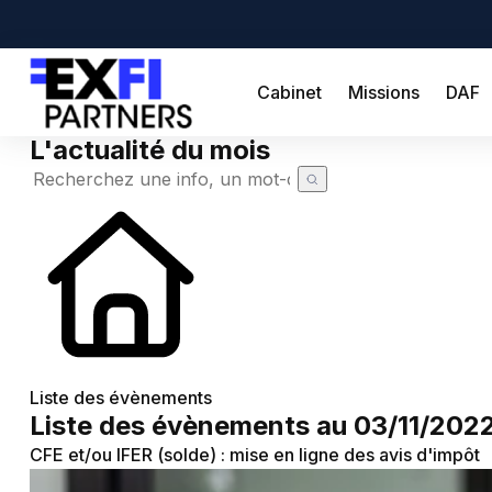
Cabinet
Missions
DAF
L'actualité du mois
Cabinet
Missions
DAF
Créateur
Simulateurs
Création d'entreprise
Actualités
Liste des évènements
Liste des évènements au 03/11/202
Actualité à la une
Recherche de code APE
Demande de devis
CFE et/ou IFER (solde) : mise en ligne des avis d'impôt
Calendrier fiscal
Chômage partiel