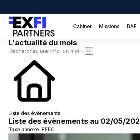
Cabinet
Missions
DAF
L'actualité du mois
Cabinet
Missions
DAF
Créateur
Simulateurs
Création d'entreprise
Actualités
Liste des évènements
Liste des évènements au 02/05/20
Actualité à la une
Recherche de code APE
Demande de devis
Taxe annexe: PEEC
Calendrier fiscal
Chômage partiel