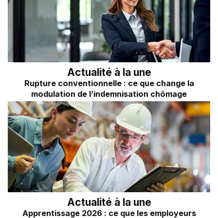
Frais kilométriques
Quizz RH&VOUS ?
Revenu du dirigeant
Bien-être en entreprise
TNS
Place à l'Expert
Impôts sur les sociétés
Actualité à la une
Sondage du mois
Dividendes
Rupture conventionnelle : ce que change la
modulation de l’indemnisation chômage
Actualité à la une
Apprentissage 2026 : ce que les employeurs