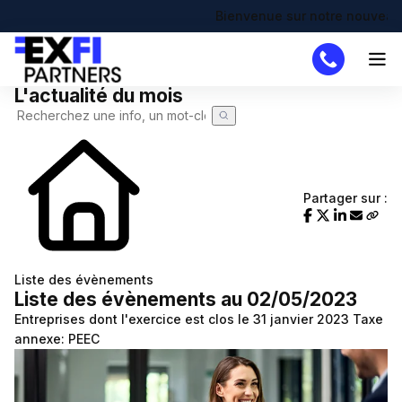
Bienvenue sur notre nouveau site 
L'actualité du mois
Cabinet
Missions
DAF
Partager sur :
Créateur
Simulateurs
Création d'entreprise
Actualités
Liste des évènements
Liste des évènements au 02/05/2023
Actualité à la une
Recherche de code APE
Demande de devis
Entreprises dont l'exercice est clos le 31 janvier 2023
Taxe
Calendrier fiscal
Chômage partiel
annexe: PEEC
Infographie RSE du mois
RTT
Transformation digitale