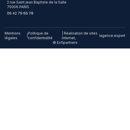
2 rue Saint jean Baptiste de la Salle
75006 PARIS
06 42 79 66 78
Mentions
Politique de
| Réalisation de sites
|
lagence.expert
légales
confidentialité
Internet,
© Exfipartners