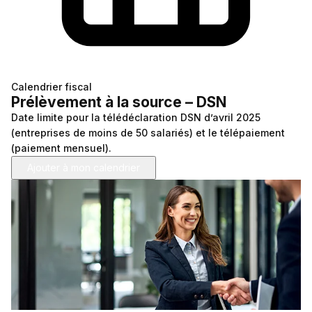
Frais kilométriques
Quizz RH&VOUS ?
Revenu du dirigeant
Bien-être en entreprise
TNS
Place à l'Expert
Impôts sur les sociétés
Calendrier fiscal
Prélèvement à la source – DSN
Sondage du mois
Dividendes
Date limite pour la télédéclaration DSN d’avril 2025
(entreprises de moins de 50 salariés) et le télépaiement
(paiement mensuel).
Ajouter à mon calendrier