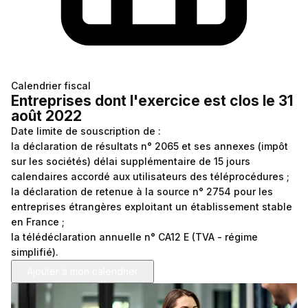
Frais kilométriques
Quizz RH&VOUS ?
Revenu du dirigeant
Bien-être en entreprise
TNS
Place à l'Expert
Impôts sur les sociétés
Calendrier fiscal
Entreprises dont l'exercice est clos le 31
Sondage du mois
Dividendes
août 2022
Date limite de souscription de :
la déclaration de résultats n° 2065 et ses annexes (impôt
sur les sociétés) délai supplémentaire de 15 jours
calendaires accordé aux utilisateurs des téléprocédures ;
la déclaration de retenue à la source n° 2754 pour les
entreprises étrangères exploitant un établissement stable
en France ;
la télédéclaration annuelle n° CA12 E (TVA - régime
simplifié).
Ajouter à mon calendrier